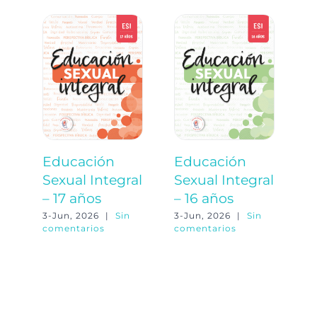
Educación
Educación
E
Sexual Integral
Sexual Integral
S
– 17 años
– 16 años
–
3-Jun, 2026
|
Sin
3-Jun, 2026
|
Sin
3-
comentarios
comentarios
co