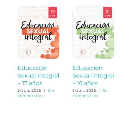
Educación
Educación
E
Sexual Integral
Sexual Integral
S
– 17 años
– 16 años
–
3-Jun, 2026
|
Sin
3-Jun, 2026
|
Sin
3-
comentarios
comentarios
co