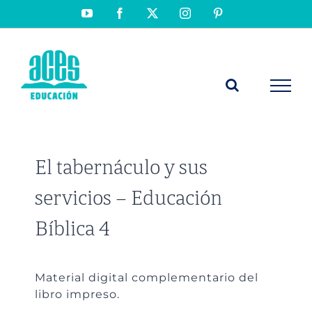
Saltar
YouTube
Facebook
X
Instagram
Pinterest
al
contenido
El tabernáculo y sus
servicios – Educación
Bíblica 4
Material digital complementario del
libro impreso.