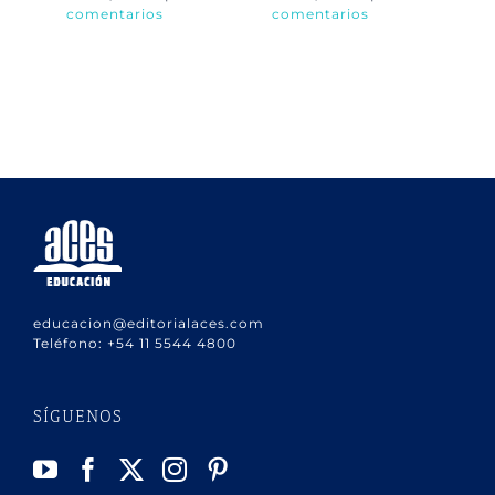
comentarios
comentarios
co
educacion@editorialaces.com
Teléfono:
+54 11 5544 4800
SÍGUENOS