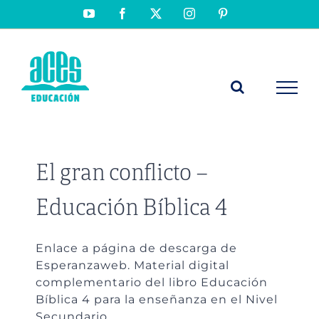
Saltar
YouTube
Facebook
X
Instagram
Pinterest
al
contenido
El gran conflicto –
Educación Bíblica 4
Enlace a página de descarga de
Esperanzaweb. Material digital
complementario del libro Educación
Bíblica 4 para la enseñanza en el Nivel
Secundario.