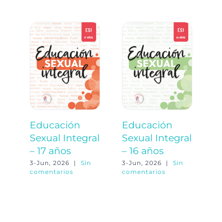
Educación
Educación
E
Sexual Integral
Sexual Integral
S
– 17 años
– 16 años
–
3-Jun, 2026
|
Sin
3-Jun, 2026
|
Sin
3-
comentarios
comentarios
co