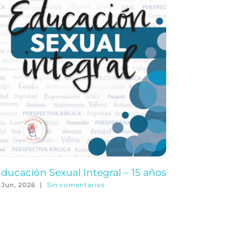
ducación Sexual Integral – 15 años
Educació
-Jun, 2026
|
Sin comentarios
3-Jun, 202