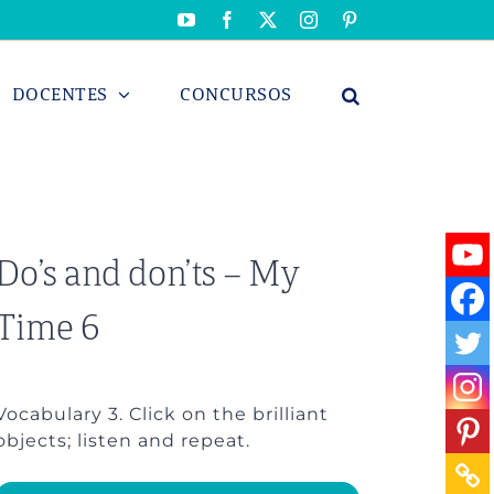
YouTube
Facebook
X
Instagram
Pinterest
DOCENTES
CONCURSOS
Do’s and don’ts – My
Time 6
Vocabulary 3. Click on the brilliant
objects; listen and repeat.