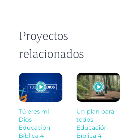
Proyectos
relacionados
T
Un plan para
Tú eres mi
s
todos –
Dios –
E
Educación
Educación
S
Bíblica 4
Bíblica 4