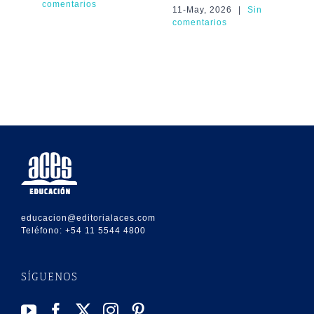
comentarios
1
11-May, 2026
|
Sin
comentarios
31
co
educacion@editorialaces.com
Teléfono:
+54 11 5544 4800
SÍGUENOS