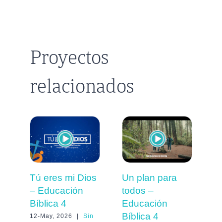
Proyectos
relacionados
T
Un plan para
Tú eres mi Dios
s
todos –
– Educación
E
Educación
Bíblica 4
S
Bíblica 4
12-May, 2026
|
Sin