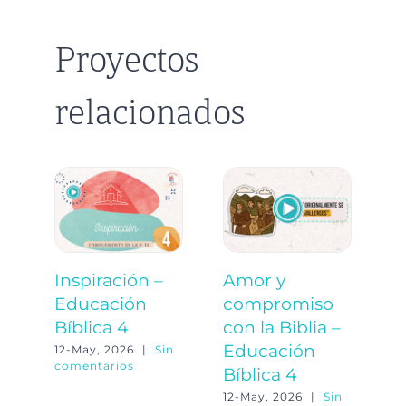
Proyectos
relacionados
Inspiración –
Amor y
P
Educación
compromiso
c
Bíblica 4
con la Biblia –
J
Educación
E
12-May, 2026
|
Sin
comentarios
Bíblica 4
B
12-May, 2026
|
Sin
12