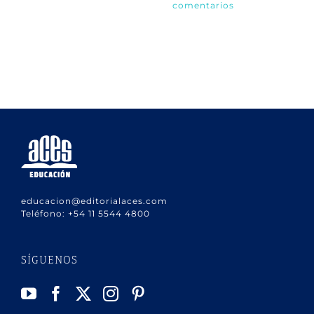
comentarios
co
educacion@editorialaces.com
Teléfono:
+54 11 5544 4800
SÍGUENOS