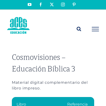
Saltar
YouTube
Facebook
X
Instagram
Pinterest
al
contenido
Cosmovisiones –
Educación Bíblica 3
Material digital complementario del
libro impreso.
Libro
Referencia