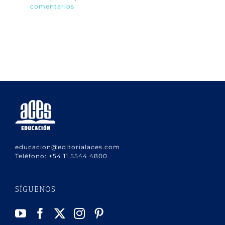
comentarios
30
co
educacion@editorialaces.com
Teléfono:
+54 11 5544 4800
SÍGUENOS