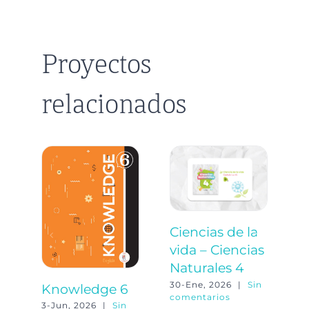
Proyectos
relacionados
Ciencias de la
S
vida – Ciencias
p
Naturales 4
h
C
30-Ene, 2026
|
Sin
Knowledge 6
comentarios
N
3-Jun, 2026
|
Sin