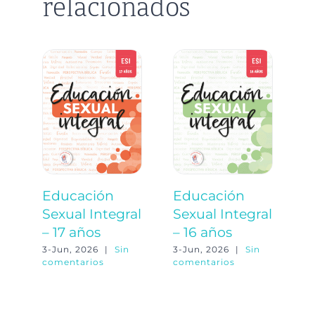
relacionados
Educación
Educación
E
Sexual Integral
Sexual Integral
S
– 17 años
– 16 años
–
3-Jun, 2026
|
Sin
3-Jun, 2026
|
Sin
3-
comentarios
comentarios
co