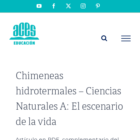
Saltar
YouTube
Facebook
X
Instagram
Pinterest
al
contenido
Chimeneas
hidrotermales – Ciencias
Naturales A: El escenario
de la vida
Artículo en PDF, complementario del