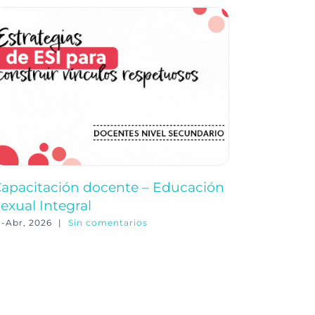
apacitación docente – Educación
Capacit
exual Integral
Natural
1-Abr, 2026
|
Sin comentarios
26-May, 20