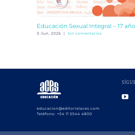
Educación Sexual Integral – 17 añ
3-Jun, 2026
|
Sin comentarios
SÍGU
educacion@editorialaces.com
Teléfono:
+54 11 5544 4800