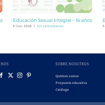
os
Educación Sexual Integral – 16 años
E
3-Jun, 2026
|
Sin comentarios
3
ENOS
SOBRE NOSOTROS
Quiénes somos
Propuesta educativa
Catálogo