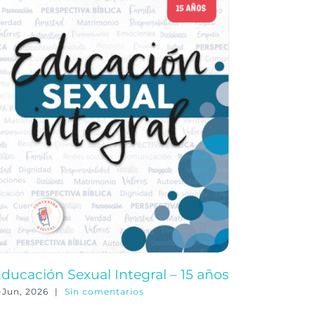
ducación Sexual Integral – 15 años
Educació
-Jun, 2026
|
Sin comentarios
3-Jun, 202