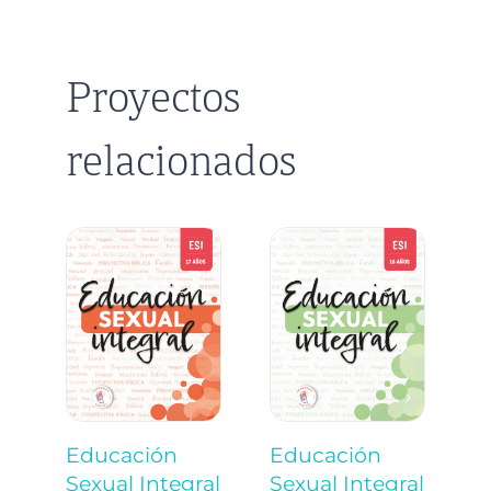
Proyectos
relacionados
Educación
Educación
E
Sexual Integral
Sexual Integral
S