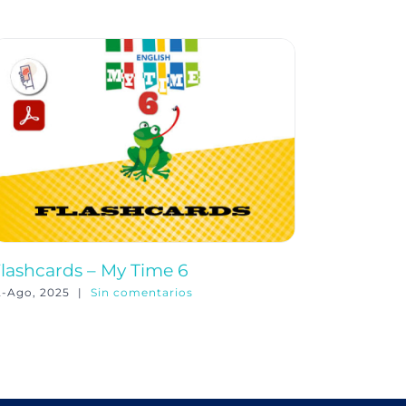
lashcards – My Time 6
My fami
2-Ago, 2025
|
Sin comentarios
4-Nov, 202