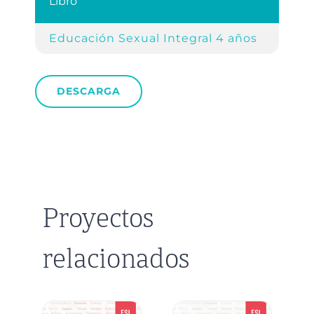
Libro
Refe
Educación Sexual Integral 4 años
pp. 8
DESCARGA
Proyectos
relacionados