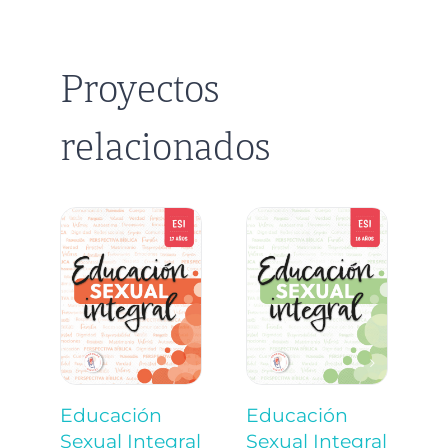
Proyectos
relacionados
Educación
Educación
E
Sexual Integral
Sexual Integral
S