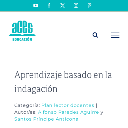
Saltar
YouTube
Facebook
X
Instagram
Pinterest
al
contenido
Aprendizaje basado en la
indagación
Categoría:
Plan lector docentes
|
Autor/es:
Alfonso Paredes Aguirre
y
Santos Príncipe Antícona