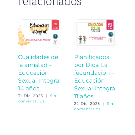
relacionados
Cualidades de
Planificados
¿
la amistad –
por Dios: La
s
Educación
fecundación –
E
Sexual Integral
Educación
S
14 años
Sexual Integral
1
11 años
31-Dic, 2025
|
Sin
17
comentarios
co
22-Dic, 2025
|
Sin
comentarios