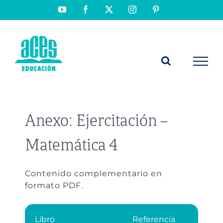
Saltar
YouTube
Facebook
X
Instagram
Pinterest
al
contenido
Anexo: Ejercitación –
Matemática 4
Contenido complementario en
formato PDF.
Libro
Referencia