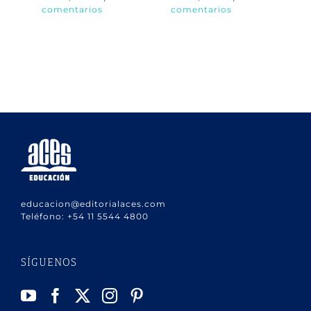
comentarios
comentarios
co
educacion@editorialaces.com
Teléfono:
+54 11 5544 4800
SÍGUENOS