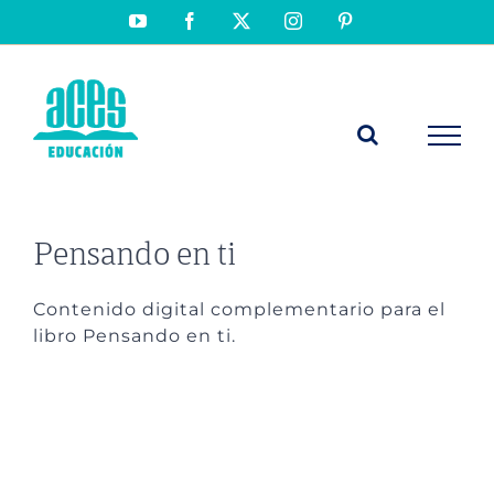
Saltar
YouTube
Facebook
X
Instagram
Pinterest
al
contenido
Pensando en ti
Contenido digital complementario para el
libro Pensando en ti.