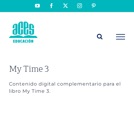
Saltar
YouTube
Facebook
X
Instagram
Pinterest
al
contenido
My Time 3
Contenido digital complementario para el
libro My Time 3.