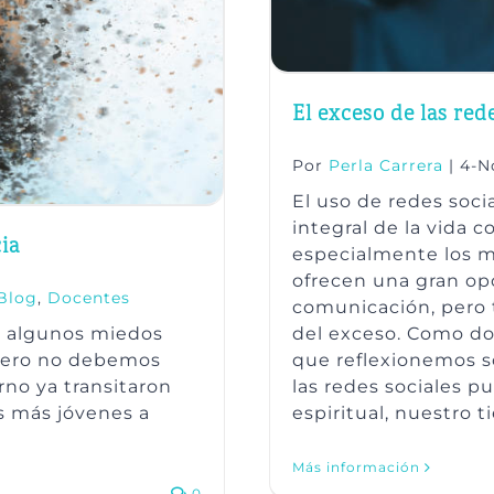
El exceso de las red
Por
Perla Carrera
|
4-N
El uso de redes soci
integral de la vida 
ia
especialmente los m
ofrecen una gran op
Blog
,
Docentes
comunicación, pero 
r algunos miedos
del exceso. Como do
 pero no debemos
que reflexionemos 
rno ya transitaron
las redes sociales p
s más jóvenes a
espiritual, nuestro 
Más información
0