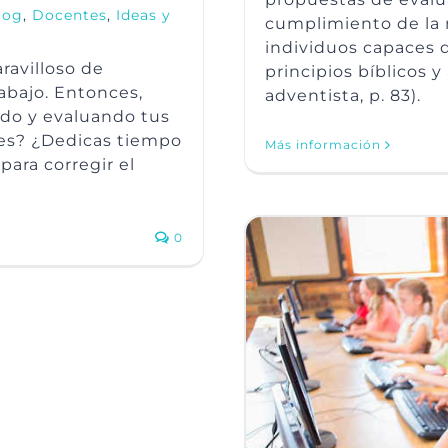
log
,
Docentes
,
Ideas y
cumplimiento de la m
individuos capaces 
ravilloso de
principios bíblicos 
rabajo. Entonces,
adventista, p. 83).
ndo y evaluando tus
les? ¿Dedicas tiempo
Más información
 para corregir el
0