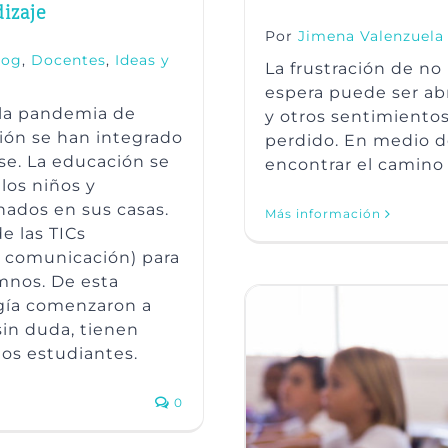
izaje
Por
Jimena Valenzuela
log
,
Docentes
,
Ideas y
La frustración de no
espera puede ser ab
r la pandemia de
y otros sentimientos
ción se han integrado
perdido. En medio 
se. La educación se
encontrar el camino 
 los niños y
ados en sus casas.
Más información
e las TICs
la comunicación) para
mnos. De esta
ogía comenzaron a
sin duda, tienen
los estudiantes.
0