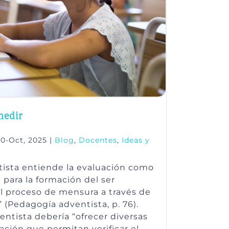
 medir
20-Oct, 2025
|
Blog
,
Docentes
,
Ideas y
ista entiende la evaluación como
 para la formación del ser
l proceso de mensura a través de
(Pedagogía adventista, p. 76).
entista debería “ofrecer diversas
ción que permitan verificar el