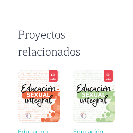
Proyectos
relacionados
Educación
Educación
E