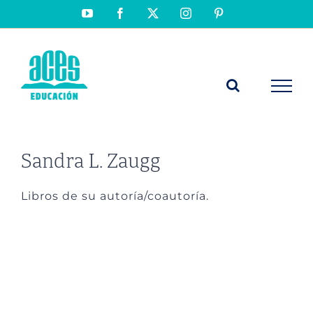
Saltar
YouTube
Facebook
X
Instagram
Pinterest
al
contenido
Sandra L. Zaugg
Libros de su autoría/coautoría.