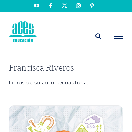
Saltar
YouTube
Facebook
X
Instagram
Pinterest
al
contenido
Francisca Riveros
Libros de su autoría/coautoría.