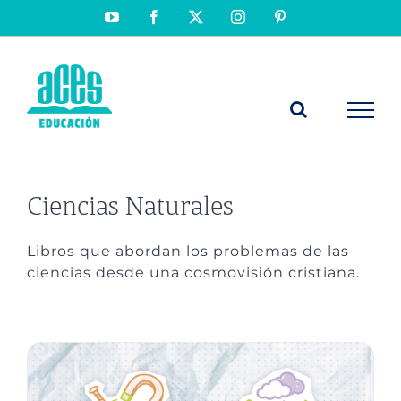
Saltar
YouTube
Facebook
X
Instagram
Pinterest
al
contenido
Ciencias Naturales
Libros que abordan los problemas de las
ciencias desde una cosmovisión cristiana.